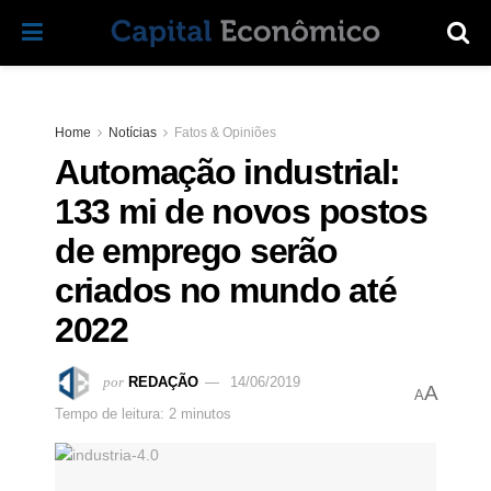
Home
Notícias
Fatos & Opiniões
Automação industrial:
133 mi de novos postos
de emprego serão
criados no mundo até
2022
por
REDAÇÃO
14/06/2019
A
A
Tempo de leitura: 2 minutos