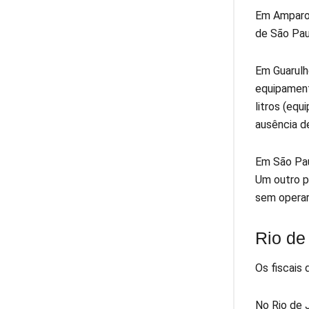
Em Amparo,
de São Pau
Em Guarulh
equipament
litros (eq
ausência d
Em São Pau
Um outro p
sem opera
Rio de
Os fiscais
No Rio de 