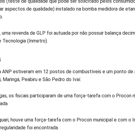
is (teste de qualidade que pode ser solicitado pelos consumid
icar aspectos de qualidade) instalado na bomba medidora de etan
o.
, uma revenda de GLP foi autuada por não possuir balança decima
e Tecnologia (Inmetro).
á
 ANP estiveram em 12 postos de combustíveis e um ponto de a
, Maringá, Peabiru e São Pedro do Ivaí.
as, os fiscais participaram de uma força-tarefa com o Procon m
rada.
ari, houve uma força-tarefa com o Procon municipal e com o I
regularidade foi encontrada.