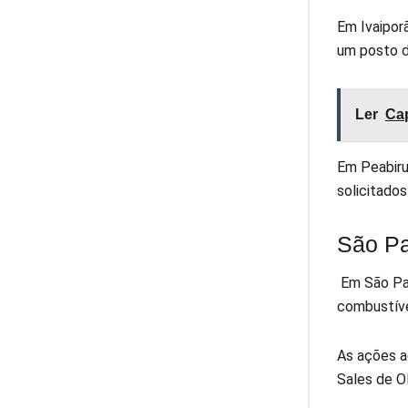
Em Ivaipor
um posto d
Ler
Cap
Em Peabiru
solicitado
São P
Em São Pau
combustíve
As ações ac
Sales de O