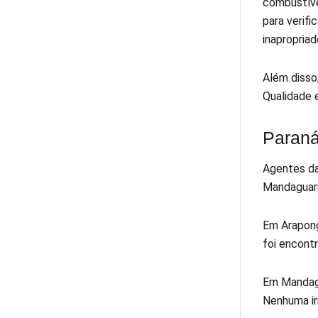
combustíve
para verif
inapropriad
Além disso
Qualidade 
Paran
Agentes da
Mandaguari
Em Arapong
foi encont
Em Mandagu
Nenhuma ir