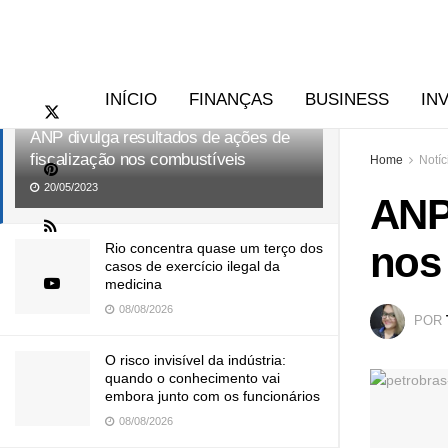
RECENTES
TENDÊNCIAS
INÍCIO
FINANÇAS
BUSINESS
IN
ANP divulga resultados de ações de
fiscalização nos combustíveis
Home
Notíc
20/05/2023
ANP 
nos
Rio concentra quase um terço dos
casos de exercício ilegal da
medicina
08/08/2026
POR
O risco invisível da indústria:
quando o conhecimento vai
embora junto com os funcionários
08/08/2026