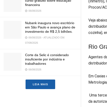
curso gratuito sobre educação
(Inmetro),
financeira
Procon/AC,
06/08/2026
Veja abaix
Nubank inaugura novo escritório
distribuido
em São Paulo e avança plano de
investimento de R$ 2,5 bilhões.
cozinha); 
06/08/2026 - ATUALIZADO EM:
07/08/2026
Rio Gr
Corte da Selic é considerado
Agentes da
insuficiente por indústria e
distribuid
trabalhadores
06/08/2026
Em Caxias 
Metrologia
LEIA MAIS
Uma tercei
da autoriza