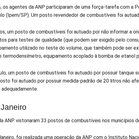
 os agentes da ANP participaram de uma força-tarefa com a Pol
lo (Ipem/SP). Um posto revendedor de combustíveis foi autuado
os, um posto de combustíveis foi autuado por não informar a or
os para testes de qualidade (que podem ser exigido pelo consu
uipamento utilizado no teste do volume, que também pode ser e
e termodensímetro, equipamento acoplado à bomba de etanol pa
lo, um posto de combustíveis foi autuado por possuir tanque s
osto foi autuado por possuir medida-padrão de 20 litros não afe
r adequadamente.
 Janeiro
 da ANP vistoriaram 33 postos de combustíveis nos municípios de
Janeiro, foi realizada uma operação da ANP com o Instituto Naci