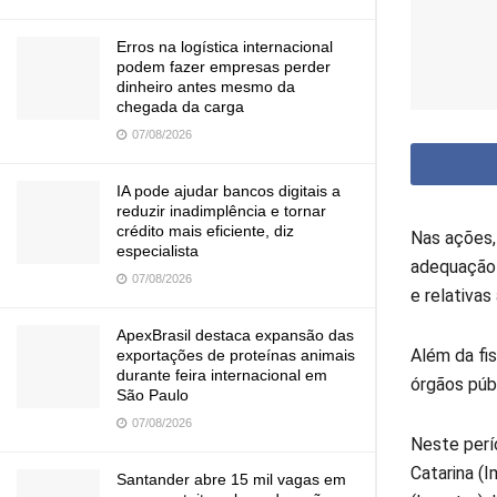
Erros na logística internacional
podem fazer empresas perder
dinheiro antes mesmo da
chegada da carga
07/08/2026
IA pode ajudar bancos digitais a
reduzir inadimplência e tornar
crédito mais eficiente, diz
Nas ações,
especialista
adequação 
07/08/2026
e relativa
ApexBrasil destaca expansão das
Além da fi
exportações de proteínas animais
durante feira internacional em
órgãos púb
São Paulo
07/08/2026
Neste perí
Catarina (I
Santander abre 15 mil vagas em