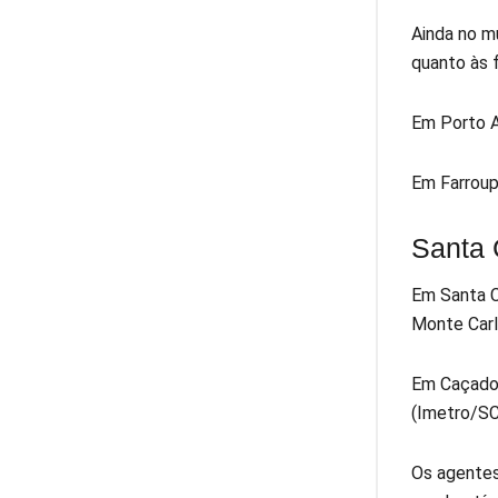
Ainda no m
quanto às 
Em Porto A
Em Farroup
Santa 
Em Santa C
Monte Car
Em Caçador
(Imetro/SC)
Os agentes