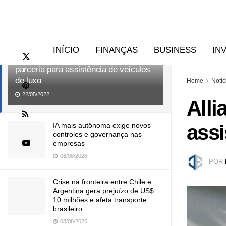
RECENTES
TENDÊNCIAS
INÍCIO
FINANÇAS
BUSINESS
IN
Allianz Partners BR e Jaguar fecham
parceria para assistência de veículos
de luxo
Home
Notíc
22/05/2022
Alli
assi
IA mais autônoma exige novos
controles e governança nas
empresas
08/08/2026
POR
Crise na fronteira entre Chile e
Argentina gera prejuízo de US$
10 milhões e afeta transporte
brasileiro
08/08/2026