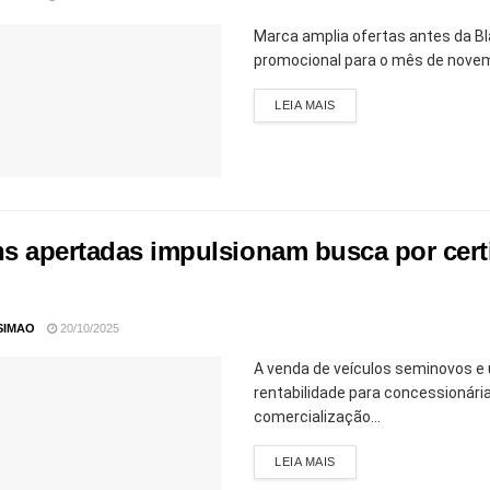
Marca amplia ofertas antes da B
promocional para o mês de novem
LEIA MAIS
s apertadas impulsionam busca por cert
SIMAO
20/10/2025
A venda de veículos seminovos e
rentabilidade para concessionária
comercialização...
LEIA MAIS