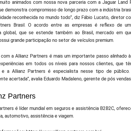
muito animados com nossa nova parceria com a Jaguar Land 
e demonstra compromisso de longo prazo com a indústria brasil
lidade reconhecida no mundo todo”, diz Fábio Lucato, diretor c
rtners Brasil. O acordo entre as empresas é reflexo de um
a global, que se estende também ao Brasil, mercado em que
ossui grande participação no setor de veículos premium.
a com a Allianz Partners é mais um importante passo alinhado 
xperiências em todos os níveis para nossos clientes, que tê
 e a Allianz Partners é especialista nesse tipo de públic
te acertada”, avalia Eduardo Madaleno, gerente de pós vendas 
nz Partners
Partners é líder mundial em seguros e assistência B2B2C, ofere
a, automotivo, assistência e viagem.