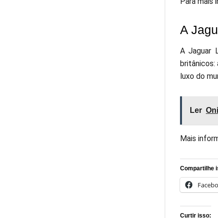
Para mais 
A Jagu
A Jaguar 
britânicos:
luxo do mu
Ler
Oni
Mais infor
Compartilhe i
Faceb
Curtir isso: