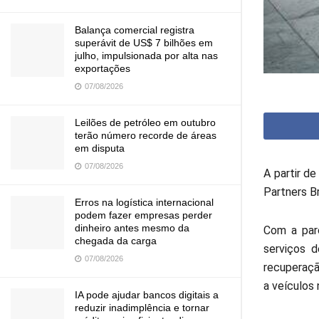
Balança comercial registra
superávit de US$ 7 bilhões em
julho, impulsionada por alta nas
exportações
07/08/2026
Leilões de petróleo em outubro
terão número recorde de áreas
em disputa
07/08/2026
A partir d
Partners B
Erros na logística internacional
podem fazer empresas perder
dinheiro antes mesmo da
Com a parc
chegada da carga
serviços d
07/08/2026
recuperaçã
a veículos
IA pode ajudar bancos digitais a
reduzir inadimplência e tornar