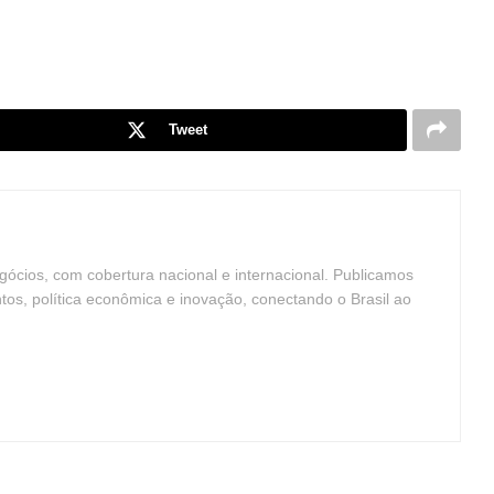
Tweet
ócios, com cobertura nacional e internacional. Publicamos
ntos, política econômica e inovação, conectando o Brasil ao