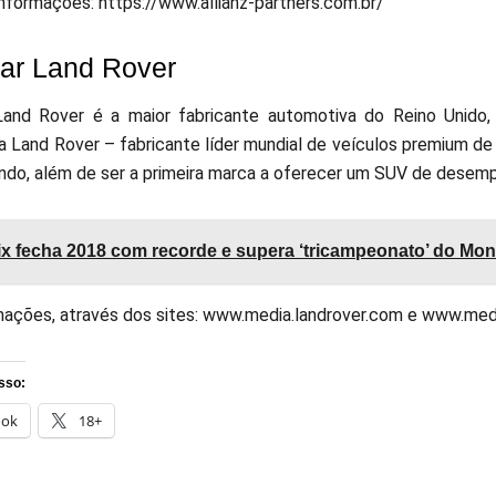
informações: https://www.allianz-partners.com.br/
ar Land Rover
Land Rover é a maior fabricante automotiva do Reino Unido,
 a Land Rover – fabricante líder mundial de veículos premium de
ndo, além de ser a primeira marca a oferecer um SUV de desemp
x fecha 2018 com recorde e supera ‘tricampeonato’ do Mo
mações, através dos sites: www.media.landrover.com e www.med
sso:
ook
18+