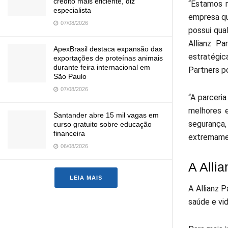
crédito mais eficiente, diz
“Estamos 
especialista
empresa qu
07/08/2026
possui qua
Allianz Pa
ApexBrasil destaca expansão das
estratégic
exportações de proteínas animais
durante feira internacional em
Partners p
São Paulo
07/08/2026
“A parceri
melhores e
Santander abre 15 mil vagas em
segurança,
curso gratuito sobre educação
financeira
extremamen
06/08/2026
A Allia
LEIA MAIS
A Allianz 
saúde e vid