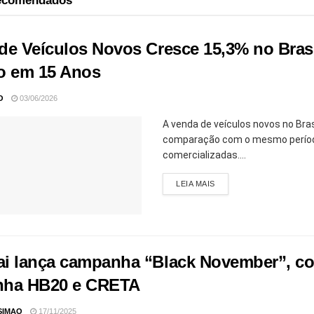
recomendados
de Veículos Novos Cresce 15,3% no Brasi
o em 15 Anos
O
03/06/2026
A venda de veículos novos no Bra
comparação com o mesmo período 
comercializadas....
LEIA MAIS
i lança campanha “Black November”, co
inha HB20 e CRETA
SIMAO
17/11/2025