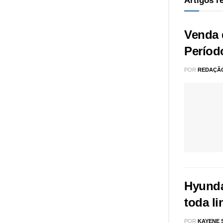
Artigos 
Venda 
Períod
POR
REDAÇÃ
Hyunda
toda l
POR
KAYENE 