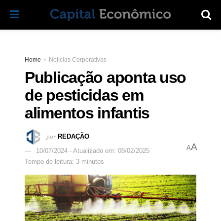
Home
Notícias Corporativas
Publicação aponta uso
de pesticidas em
alimentos infantis
por
REDAÇÃO
A
A
10/07/2024 - Atualizado em: 08/02/2025
Tempo de leitura: 3 minutos