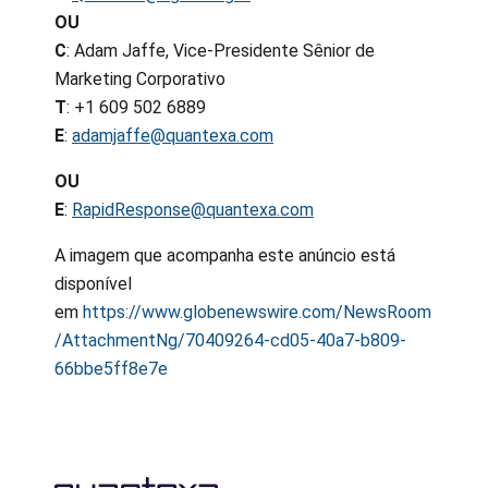
OU
C
: Adam Jaffe, Vice-Presidente Sênior de
Marketing Corporativo
T
: +1 609 502 6889
E
:
adamjaffe@quantexa.com
OU
E
:
RapidResponse@quantexa.com
A imagem que acompanha este anúncio está
disponível
em
https://www.globenewswire.com/NewsRoom
/AttachmentNg/70409264-cd05-40a7-b809-
66bbe5ff8e7e