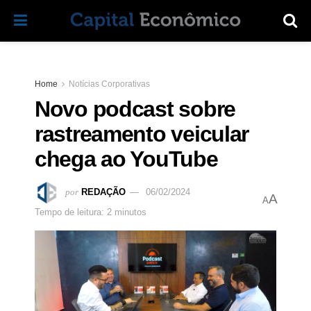
Home
Notícias Corporativas
Novo podcast sobre
rastreamento veicular
chega ao YouTube
por
REDAÇÃO
06/02/2024
A
A
Tempo de leitura: 2 minutos