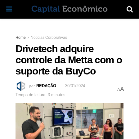
Home
Notícias Corporativas
Drivetech adquire
controle da Metta com o
suporte da BuyCo
por
REDAÇÃO
30/01/2024
A
A
Tempo de leitura: 3 minutos