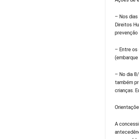
– Nos dias
Direitos H
prevenção 
– Entre os
(embarque s
– No dia 8
também pro
crianças. 
Orientaçõe
A concessi
antecedênci