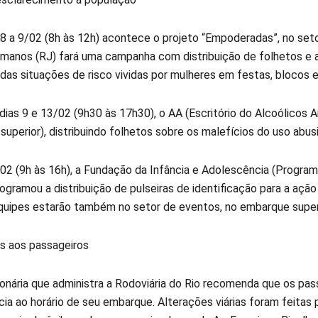
 8 a 9/02 (8h às 12h) acontece o projeto “Empoderadas”, no seto
umanos (RJ) fará uma campanha com distribuição de folhetos e 
das situações de risco vividas por mulheres em festas, blocos e
 dias 9 e 13/02 (9h30 às 17h30), o AA (Escritório do Alcoólicos
uperior), distribuindo folhetos sobre os malefícios do uso abusi
/02 (9h às 16h), a Fundação da Infância e Adolescência (Progr
gramou a distribuição de pulseiras de identificação para a aç
Equipes estarão também no setor de eventos, no embarque super
s aos passageiros
onária que administra a Rodoviária do Rio recomenda que os pa
a ao horário de seu embarque. Alterações viárias foram feitas p