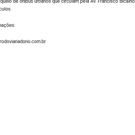
ueio de ônibus urbanos que circulam pela Av. Francisco Bicalho 
culos.
mações:
odoviariadorio.com.br