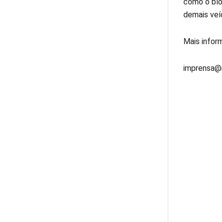
como o bloq
demais veí
Mais infor
imprensa@r