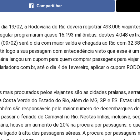
Compartilhar
 dia 19/02, a Rodoviária do Rio deverá registrar 493.006 viajan
 regular programaram quase 16.193 mil ônibus, destes 4.048 extr
a (09/02) será o dia com maior saída e chegada ao Rio com 32.3
tir logo a sua passagem com antecedência visto que esse é u
ária lançou um cupom para quem comprar passagens para viajar
ariadorio.com.br, até o dia 4 de fevereiro, aplicar o cupom RO
 mais procurados pelos viajantes são as cidades praianas, serra
 da Costa Verde do Estado do Rio, além de MG, SP e ES. Estas úl
mbém são responsáveis pelo maior número de desembarques de 
assar o feriado de Carnaval no Rio. Nestas linhas, inclusive, se
ária, houve um aumento de 20% na procura por passagens, o qu
e ligado à alta das passagens aéreas. A procura por passagens 