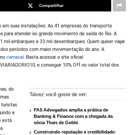
Compartilhar
tes em suas instalações. As 41 empresas do transporte
as para atender ao grande movimento de saída do Rio. A
81 mil embarques e 33 mil desembarques. Quem quiser viajar
m dos períodos com maior movimentação do ano. A
 no
carnaval
. Basta acessar o site oficial
DOVIARIADORIO10, e conseguir 10% Off no valor total dos
nas, do
Talvez você goste de ver:
timas
turistas
FAS Advogados amplia a prática de
gundo a
Banking & Finance com a chegada da
e está
sócia Thais de Gobbi
na
Construindo reputação e credibilidade: