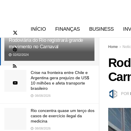
RECENTES
TENDÊNCIAS
INÍCIO
FINANÇAS
BUSINESS
IN
Rodoviária do Rio registrará grande
movimento no Carnaval
Home
Notíc
02/02/2024
Rod
Car
Crise na fronteira entre Chile e
Argentina gera prejuízo de US$
10 milhões e afeta transporte
brasileiro
POR
08/08/2026
Rio concentra quase um terço dos
casos de exercício ilegal da
medicina
08/08/2026