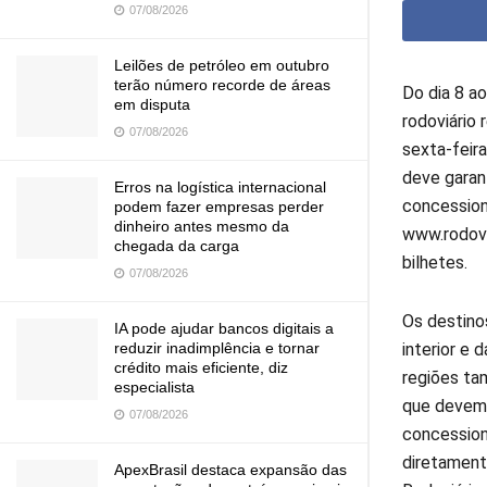
07/08/2026
Leilões de petróleo em outubro
terão número recorde de áreas
Do dia 8 ao
em disputa
rodoviário
07/08/2026
sexta-feir
deve garan
Erros na logística internacional
concession
podem fazer empresas perder
dinheiro antes mesmo da
www.rodovi
chegada da carga
bilhetes.
07/08/2026
Os destinos
IA pode ajudar bancos digitais a
interior e
reduzir inadimplência e tornar
crédito mais eficiente, diz
regiões ta
especialista
que devem p
07/08/2026
concession
diretament
ApexBrasil destaca expansão das