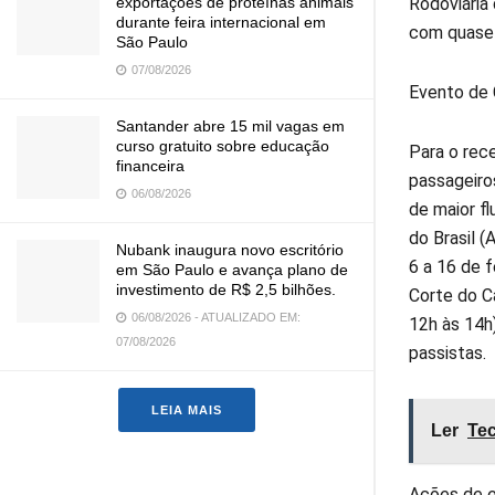
Rodoviária
exportações de proteínas animais
durante feira internacional em
com quase
São Paulo
07/08/2026
Evento de 
Santander abre 15 mil vagas em
curso gratuito sobre educação
Para o rec
financeira
passageiros
06/08/2026
de maior f
do Brasil 
Nubank inaugura novo escritório
6 a 16 de 
em São Paulo e avança plano de
investimento de R$ 2,5 bilhões.
Corte do C
06/08/2026 - ATUALIZADO EM:
12h às 14h
07/08/2026
passistas.
LEIA MAIS
Ler
Tec
Ações de e