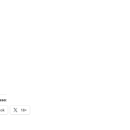
sso:
ook
18+