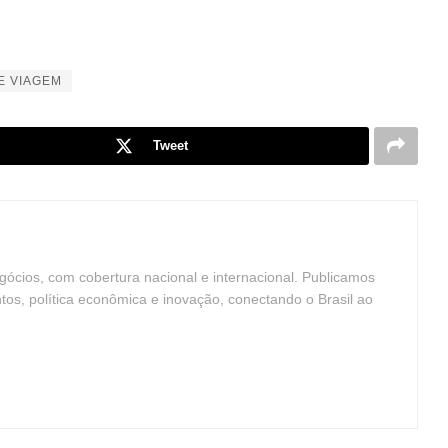
E VIAGEM
Tweet
ócios, com cobertura nacional e internacional. Publicamos
ntos, política econômica e inovação, conectando o Brasil ao