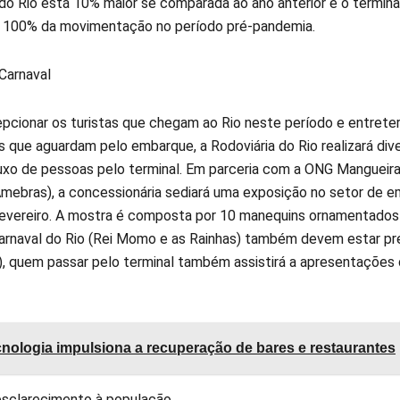
 do Rio está 10% maior se comparada ao ano anterior e o terminal
 100% da movimentação no período pré-pandemia.
Carnaval
epcionar os turistas que chegam ao Rio neste período e entrete
 que aguardam pelo embarque, a Rodoviária do Rio realizará dive
luxo de pessoas pelo terminal. Em parceria com a ONG Mangue
(Amebras), a concessionária sediará uma exposição no setor de e
fevereiro. A mostra é composta por 10 manequins ornamentados 
arnaval do Rio (Rei Momo e as Rainhas) também devem estar pre
), quem passar pelo terminal também assistirá a apresentações
nologia impulsiona a recuperação de bares e restaurantes
sclarecimento à população