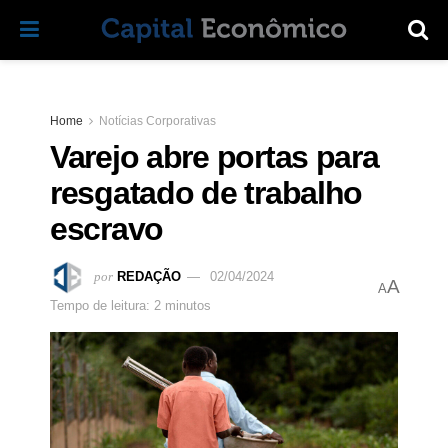
Home
Notícias Corporativas
Varejo abre portas para
resgatado de trabalho
escravo
por
REDAÇÃO
02/04/2024
A
A
Tempo de leitura: 2 minutos