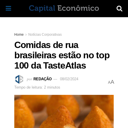
Home
Notícias Corporativas
Comidas de rua
brasileiras estão no top
100 da TasteAtlas
por
REDAÇÃO
08/02/2024
A
A
Tempo de leitura: 2 minutos