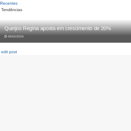
Recentes
Tendências
edit post
Queijos Regina aposta em crescimento de 20%
06/02/2024
edit post