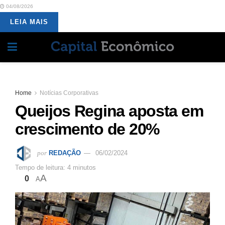
04/08/2026
LEIA MAIS
Home
Notícias Corporativas
Queijos Regina aposta em
crescimento de 20%
por
REDAÇÃO
06/02/2024
Tempo de leitura: 4 minutos
A
0
A