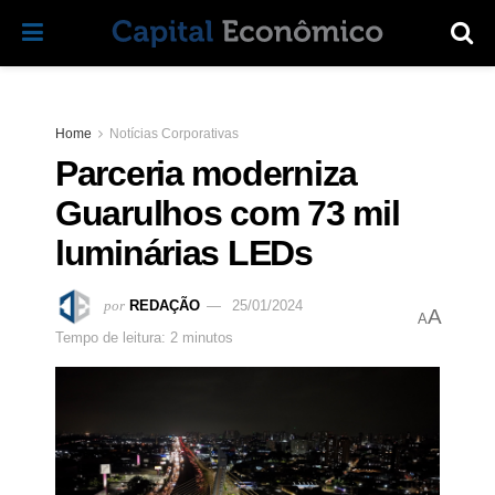
Home
Notícias Corporativas
Parceria moderniza
Guarulhos com 73 mil
luminárias LEDs
por
REDAÇÃO
25/01/2024
A
A
Tempo de leitura: 2 minutos