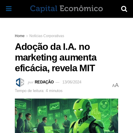
Home
Notícias Corporativas
Adoção da I.A. no
marketing aumenta
eficácia, revela MIT
por
REDAÇÃO
13/06/2024
A
A
Tempo de leitura: 4 minutos