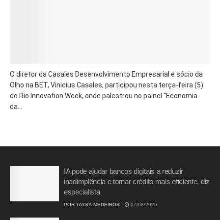
O diretor da Casales Desenvolvimento Empresarial e sócio da
Olho na BET, Vinicius Casales, participou nesta terça-feira (5)
do Rio Innovation Week, onde palestrou no painel “Economia
da...
IA pode ajudar bancos digitais a reduzir
inadimplência e tornar crédito mais eficiente, diz
especialista
POR
TAYSA MEDEIROS
07/08/2026