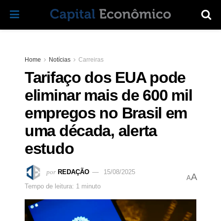
Home
Notícias
Carreiras
Tarifaço dos EUA pode
eliminar mais de 600 mil
empregos no Brasil em
uma década, alerta
estudo
por
REDAÇÃO
15/08/2025
A
A
Tempo de leitura: 1 minuto