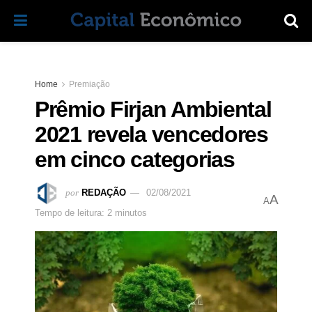
Home
Premiação
Prêmio Firjan Ambiental
2021 revela vencedores
em cinco categorias
por
REDAÇÃO
02/08/2021
A
A
Tempo de leitura: 2 minutos