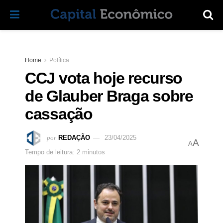
Home
Política
CCJ vota hoje recurso
de Glauber Braga sobre
cassação
por
REDAÇÃO
23/04/2025
A
A
Tempo de leitura: 2 minutos