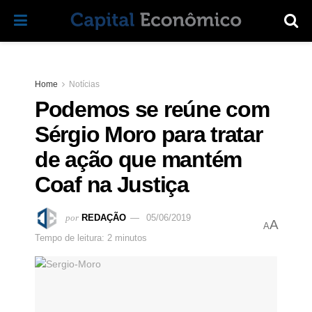
Home
Notícias
Podemos se reúne com
Sérgio Moro para tratar
de ação que mantém
Coaf na Justiça
por
REDAÇÃO
05/06/2019
A
A
Tempo de leitura: 2 minutos