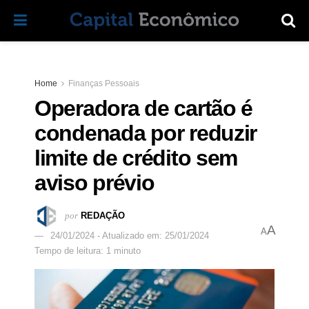
Home
Finanças Pessoais
Operadora de cartão é
condenada por reduzir
limite de crédito sem
aviso prévio
por
REDAÇÃO
A
A
24/01/2024 - Atualizado em: 25/01/2024
Tempo de leitura: 1 minuto