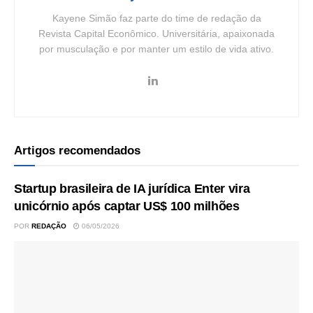
Kayene Simão faz parte do time de redação da
Revista Capital Econômico. Universitária, apaixonada
por musculação e por manter um estilo de vida ativo.
Artigos recomendados
Startup brasileira de IA jurídica Enter vira
unicórnio após captar US$ 100 milhões
POR
REDAÇÃO
06/05/2026