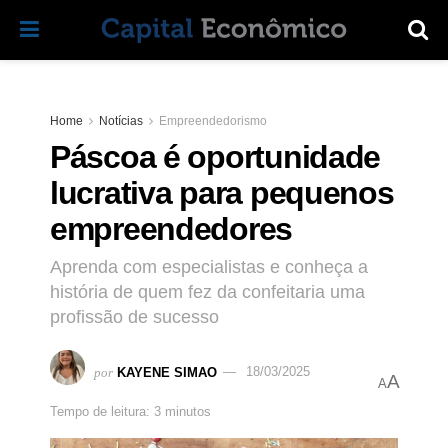
Home
Notícias
Empreendedorismo
Páscoa é oportunidade
lucrativa para pequenos
empreendedores
Aprenda com especialistas e conheça a
história de quem fez da confeitaria uma
profissão de sucesso
por
KAYENE SIMAO
18/03/2025
A
A
Tempo de leitura: 3 minutos