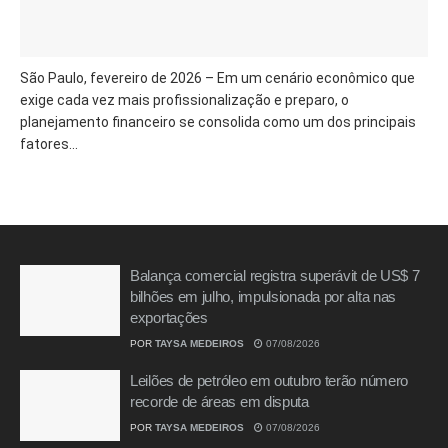
São Paulo, fevereiro de 2026 – Em um cenário econômico que
exige cada vez mais profissionalização e preparo, o
planejamento financeiro se consolida como um dos principais
fatores...
Balança comercial registra superávit de US$ 7
bilhões em julho, impulsionada por alta nas
exportações
POR
TAYSA MEDEIROS
07/08/2026
Leilões de petróleo em outubro terão número
recorde de áreas em disputa
POR
TAYSA MEDEIROS
07/08/2026