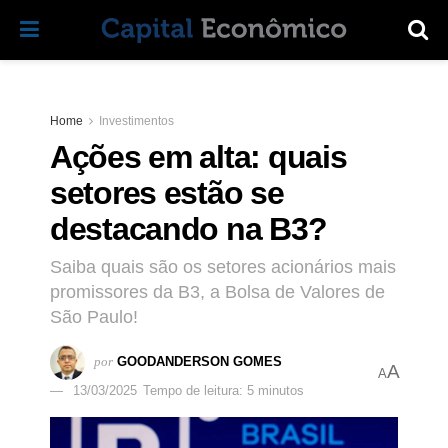
Home
Investimentos
Ações em alta: quais
setores estão se
destacando na B3?
Saiba quais são os setores acionários mais
promissores da B3, a Bolsa de Valores de
São Paulo!
por
GOODANDERSON GOMES
A
A
13/03/2025
Tempo de leitura: 5 minutos