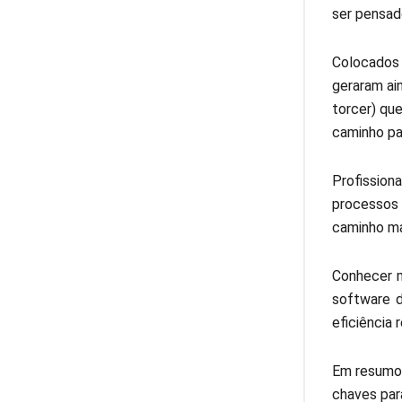
ser pensad
Colocados 
geraram ai
torcer) qu
caminho par
Profission
processos 
caminho mai
Conhecer m
software d
eficiência 
Em resumo,
chaves par