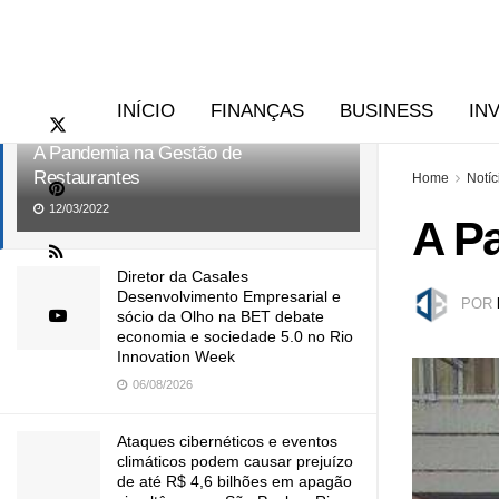
RECENTES
TENDÊNCIAS
INÍCIO
FINANÇAS
BUSINESS
IN
A Pandemia na Gestão de
Restaurantes
Home
Notíc
12/03/2022
A P
Diretor da Casales
Desenvolvimento Empresarial e
POR
sócio da Olho na BET debate
economia e sociedade 5.0 no Rio
Innovation Week
06/08/2026
Ataques cibernéticos e eventos
climáticos podem causar prejuízo
de até R$ 4,6 bilhões em apagão