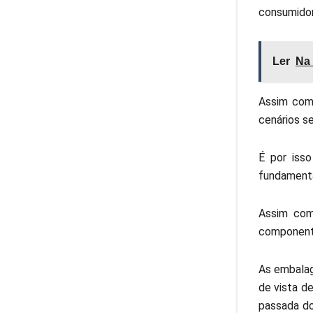
consumidor
Ler
Na 
Assim como
cenários s
É por isso
fundamenta
Assim com
component
As embalag
de vista d
passada do