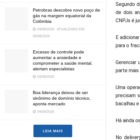
Segundo da
Petrobras descobre novo poço de
de dois an
gás na margem equatorial da
CNPJs é ju
Colômbia
04/08/2026 - ATUALIZADO EM:
05/08/2026
E adiciona
para o frac
Excesso de controle pode
aumentar a ansiedade e
Gerenciar 
comprometer a saúde mental,
alertam especialistas
parte mais 
04/08/2026
Uma operaç
Boa liderança deixou de ser
precisam s
sinônimo de domínio técnico,
bacalhau e
aponta mercado
04/08/2026
Há ainda os
LEIA MAIS
No delive