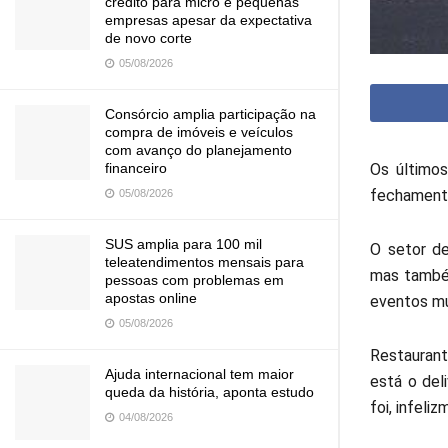
crédito para micro e pequenas
empresas apesar da expectativa
de novo corte
05/08/2026
Consórcio amplia participação na
compra de imóveis e veículos
com avanço do planejamento
Os últimos
financeiro
fechamento
05/08/2026
SUS amplia para 100 mil
O setor de
teleatendimentos mensais para
mas também
pessoas com problemas em
apostas online
eventos mu
05/08/2026
Restaurant
Ajuda internacional tem maior
está o del
queda da história, aponta estudo
foi, infel
04/08/2026