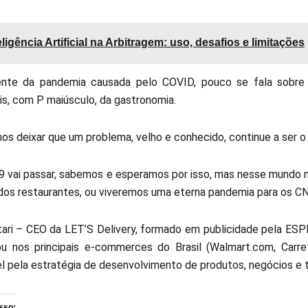
eligência Artificial na Arbitragem: uso, desafios e limitações
ente da pandemia causada pelo COVID, pouco se fala sobre
ais, com P maiúsculo, da gastronomia.
s deixar que um problema, velho e conhecido, continue a ser o
 vai passar, sabemos e esperamos por isso, mas nesse mundo 
dos restaurantes, ou viveremos uma eterna pandemia para os CN
ari – CEO da LET’S Delivery, formado em publicidade pela ES
u nos principais e-commerces do Brasil (Walmart.com, Carref
l pela estratégia de desenvolvimento de produtos, negócios e t
sso: