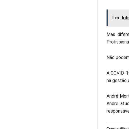
Ler
Int
Mas difer
Profission
Não podemo
A COVID-19
na gestão 
André Mort
André atuo
responsáve
Compartilhe i