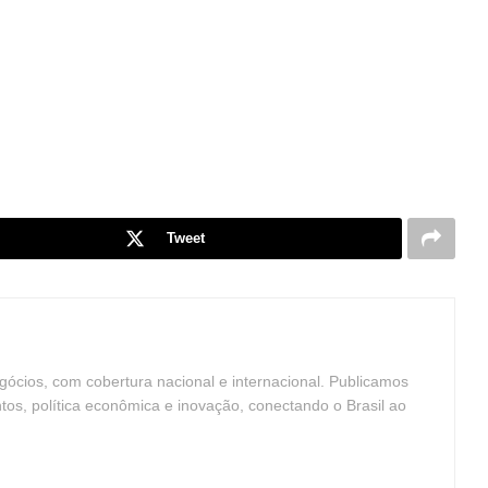
Tweet
ócios, com cobertura nacional e internacional. Publicamos
ntos, política econômica e inovação, conectando o Brasil ao