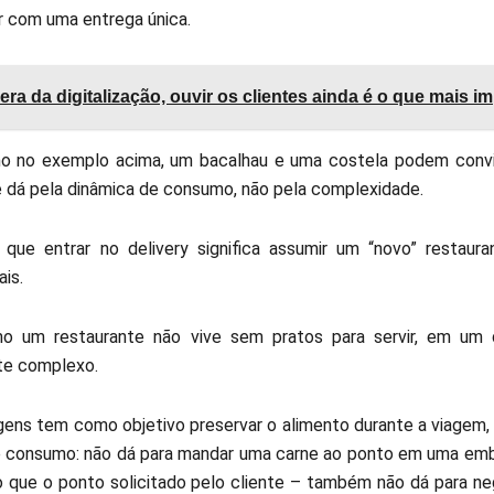
 com uma entrega única.
era da digitalização, ouvir os clientes ainda é o que mais i
 no exemplo acima, um bacalhau e uma costela podem conviv
e dá pela dinâmica de consumo, não pela complexidade.
 que entrar no delivery significa assumir um “novo” restaur
is.
o um restaurante não vive sem pratos para servir, em um d
e complexo.
ens tem como objetivo preservar o alimento durante a viagem,
e consumo: não dá para mandar uma carne ao ponto em uma emba
 que o ponto solicitado pelo cliente – também não dá para neg