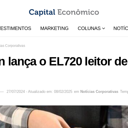
VESTIMENTOS
MARKETING
COLUNAS
NOTÍC
ias Corporativas
n lança o EL720 leitor d
27/07/2024 - Atualizado em: 08/02/2025
em
Notícias Corporativas
Temp