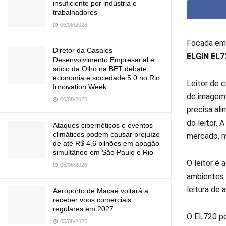
insuficiente por indústria e
trabalhadores
06/08/2026
Focada em 
Diretor da Casales
ELGIN
EL7
Desenvolvimento Empresarial e
sócio da Olho na BET debate
economia e sociedade 5.0 no Rio
Leitor de 
Innovation Week
de imagem q
06/08/2026
precisa ali
do leitor. 
Ataques cibernéticos e eventos
climáticos podem causar prejuízo
mercado, m
de até R$ 4,6 bilhões em apagão
simultâneo em São Paulo e Rio
O leitor é
05/08/2026
ambientes 
leitura de 
Aeroporto de Macaé voltará a
receber voos comerciais
regulares em 2027
O EL720 po
05/08/2026