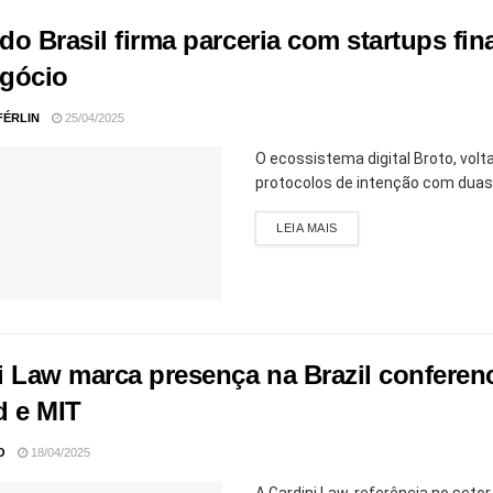
o Brasil firma parceria com startups fina
gócio
FÉRLIN
25/04/2025
O ecossistema digital Broto, volt
protocolos de intenção com duas s
LEIA MAIS
i Law marca presença na Brazil conferenc
d e MIT
O
18/04/2025
A Gardini Law, referência no seto