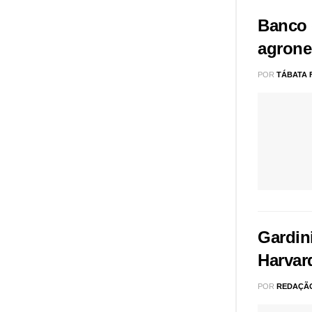
Banco d
agrone
POR
TÁBATA 
Gardin
Harvar
POR
REDAÇÃ