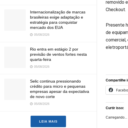
removido e
Checkout.
Internacionalização de marcas
brasileiras exige adaptação e
estratégia para conquistar
Presente h
mercado dos EUA
de equipam
05/08/2026
comercial, 
eletroportá
Rio entra em estágio 2 por
previsão de ventos fortes nesta
quarta-feira
05/08/2026
Compartilhe i
Selic continua pressionando
crédito para micro e pequenas
Faceb
empresas apesar da expectativa
de novo corte
05/08/2026
Curtir isso:
Carregando...
LEIA MAIS