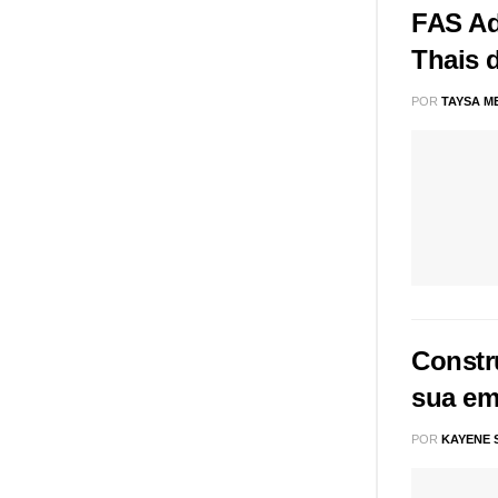
FAS Ad
Thais 
POR
TAYSA M
Constr
sua em
POR
KAYENE 