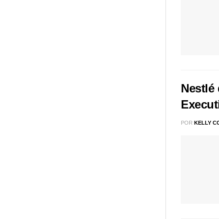
Nestlé
Execut
POR
KELLY C