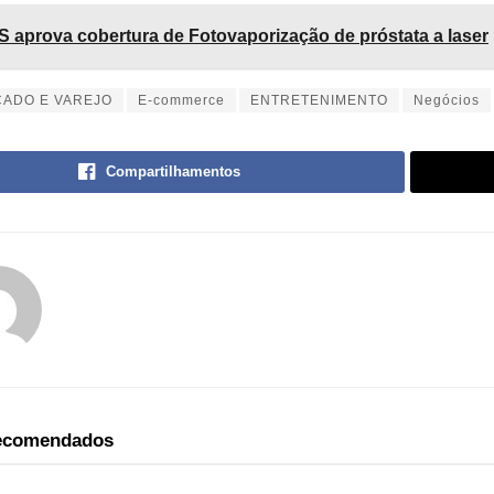
 aprova cobertura de Fotovaporização de próstata a laser
CADO E VAREJO
E-commerce
ENTRETENIMENTO
Negócios
Compartilhamentos
recomendados