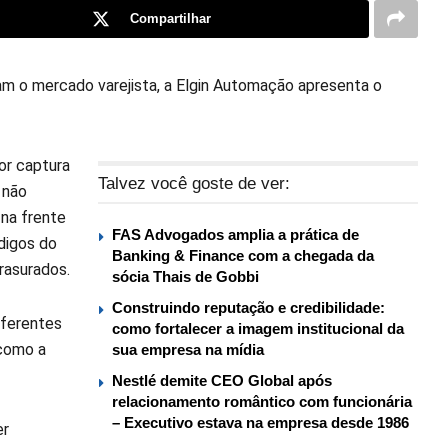
Compartilhar
 o mercado varejista, a Elgin Automação apresenta o
or captura
Talvez você goste de ver:
 não
 na frente
FAS Advogados amplia a prática de
ódigos do
Banking & Finance com a chegada da
rasurados.
sócia Thais de Gobbi
Construindo reputação e credibilidade:
iferentes
como fortalecer a imagem institucional da
 como a
sua empresa na mídia
Nestlé demite CEO Global após
relacionamento romântico com funcionária
– Executivo estava na empresa desde 1986
er