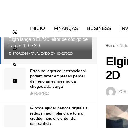
RECENTES
TENDÊNCIAS
INÍCIO
FINANÇAS
BUSINESS
IN
Elgin lança o EL720 leitor de código de
barras 1D e 2D
Home
Notíc
27/07/2024 - ATUALIZADO EM: 08/02/2025
Elgi
2D
Erros na logística internacional
podem fazer empresas perder
dinheiro antes mesmo da
chegada da carga
POR
07/08/2026
IA pode ajudar bancos digitais a
reduzir inadimplência e tornar
crédito mais eficiente, diz
especialista