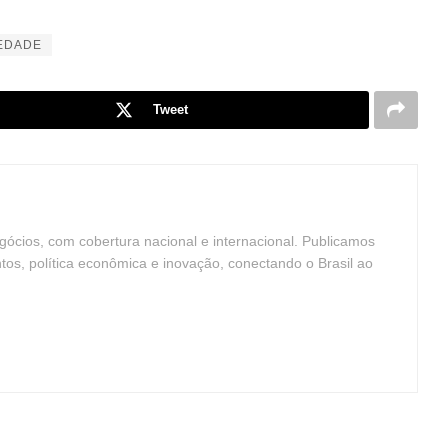
EDADE
Tweet
ócios, com cobertura nacional e internacional. Publicamos
ntos, política econômica e inovação, conectando o Brasil ao