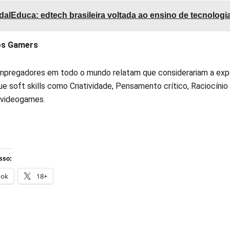
alEduca: edtech brasileira voltada ao ensino de tecnologia
os Gamers
pregadores em todo o mundo relatam que considerariam a exper
e soft skills como Criatividade, Pensamento crítico, Raciocínio
e videogames.
sso:
ook
18+