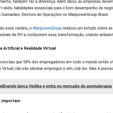
mento, também faz a diferença. Além disso, as empresas devem 
ft skills, habilidades essenciais para o bom desempenho do negó
a Guimarães, Diretora de Operações no ManpowerGroup Brasil.
do esse cenário, o
ManpowerGroup
realizou um estudo sobre as
ssionais de RH a conduzirem essa transformação, criando ambie
a Artificial e Realidade Virtual
o concluiu que 58% dos empregadores em todo o mundo estão otim
 Virtual, não irão eliminar empregos e sim, criá-los. Mas é preci
eBrands lança Vedika e entra no mercado de aromaterapia
ls importam