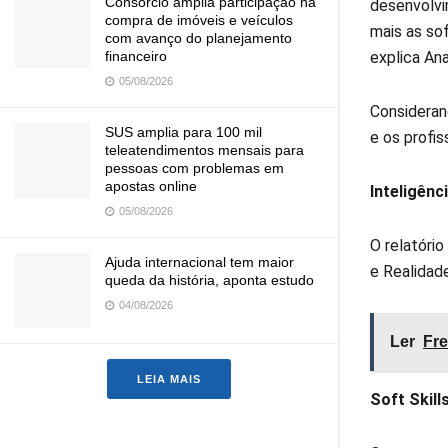
Consórcio amplia participação na
desenvolvi
compra de imóveis e veículos
mais as so
com avanço do planejamento
explica An
financeiro
05/08/2026
Consideran
SUS amplia para 100 mil
e os profi
teleatendimentos mensais para
pessoas com problemas em
apostas online
Inteligênci
05/08/2026
O relatóri
Ajuda internacional tem maior
e Realidade
queda da história, aponta estudo
04/08/2026
Ler
Fre
LEIA MAIS
Soft Skil