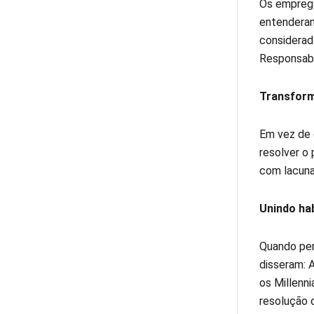
Os emprega
entenderam
considerad
Responsabi
Transform
Em vez de 
resolver o
com lacuna
Unindo ha
Quando per
disseram: A
os Millenni
resolução 