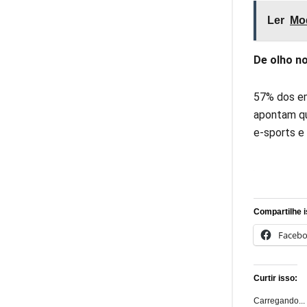
Ler
Mod
De olho n
57% dos em
apontam qu
e-sports 
Compartilhe i
Faceb
Curtir isso:
Carregando...