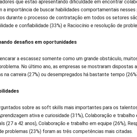
dores que estão apresentando dificuldade em encontrar cola
 a importância de buscar habilidades comportamentais nesses p
os durante o processo de contratação em todos os setores são
lidade e confiabilidade (33%) e Raciocínio e resolução de prob
ando desafios em oportunidades
encarar a escassez somente como um grande obstáculo, muitos
 problema. No último ano, as empresas se mostraram dispostas a
s na carreira (27%) ou desempregados há bastante tempo (26%
bilidades
guntados sobre as soft skills mais importantes para os talento
prendizagem ativa e curiosidade (31%), Colaboração e trabalho e
als (27 a 42 anos), Colaboração e trabalho em equipe (26%), Res
de problemas (23%) foram as três competências mais citadas.