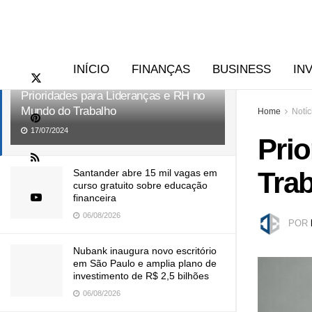
RECENTES
TENDÊNCIAS
INÍCIO
FINANÇAS
BUSINESS
IN
Prioridades para Lideranças e RH no
Mundo do Trabalho
Home
Notíc
17/07/2024
Pri
Tra
Santander abre 15 mil vagas em
curso gratuito sobre educação
financeira
06/08/2026
POR
Nubank inaugura novo escritório
em São Paulo e amplia plano de
investimento de R$ 2,5 bilhões
06/08/2026