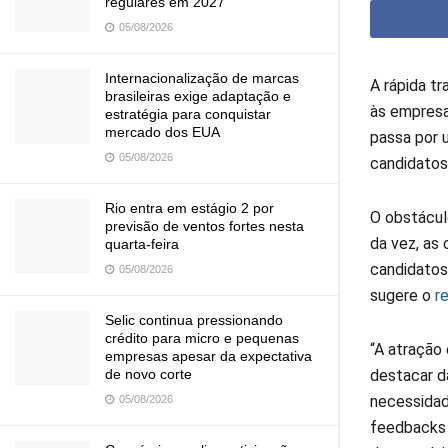
regulares em 2027
05/08/2026
Internacionalização de marcas
A rápida t
brasileiras exige adaptação e
às empresa
estratégia para conquistar
mercado dos EUA
passa por 
05/08/2026
candidatos
Rio entra em estágio 2 por
O obstácul
previsão de ventos fortes nesta
da vez, as
quarta-feira
candidatos
05/08/2026
sugere o
r
Selic continua pressionando
crédito para micro e pequenas
“A atração 
empresas apesar da expectativa
destacar d
de novo corte
necessidad
05/08/2026
feedbacks 