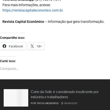
Para mais informações, acesse:
https://revistacapitaleconomico.com.br
.
Revista Capital Econômico
– Informação que gera transformação.
Compartilhe isso:
Facebook
18+
Curtir isso:
Carregando...
Corte da Selic é considerado insuficiente por
indústria e trabalhadores
POR
TAYSA MEDEIROS
06/08/2026