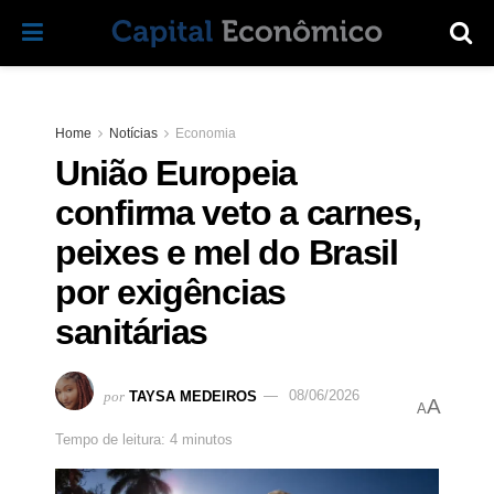
Home
Notícias
Economia
União Europeia
confirma veto a carnes,
peixes e mel do Brasil
por exigências
sanitárias
por
TAYSA MEDEIROS
08/06/2026
A
A
Tempo de leitura: 4 minutos